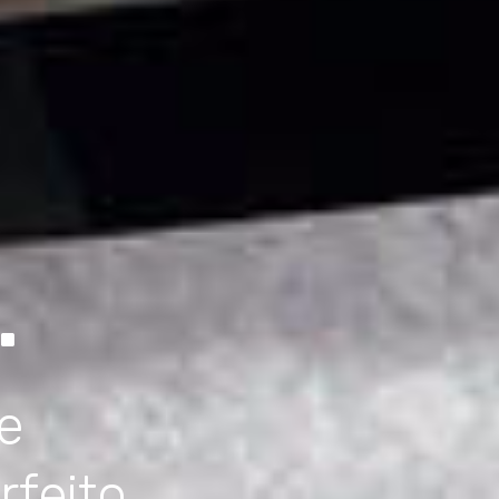
.
e
rfeito