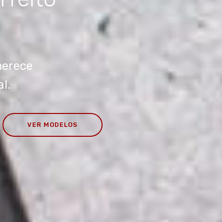
merece
l.
VER MODELOS