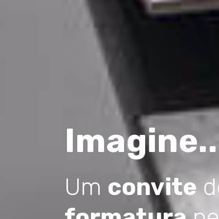
Imagine..
Um
convite
d
formatura
pe