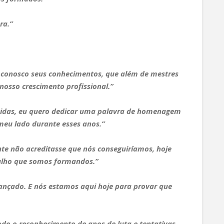
ra.”
conosco seus conhecimentos, que além de mestres
osso crescimento profissional.”
vidas, eu quero dedicar uma palavra de homenagem
meu lado durante esses anos.”
e não acreditasse que nós conseguiríamos, hoje
ulho que somos formandos.”
ançado. E nós estamos aqui hoje para provar que
do o reconhecimento de anos de luta e tentativas