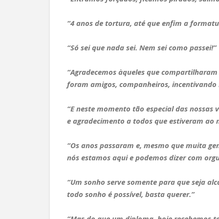
“4 anos de tortura, até que enfim a formatu
“Só sei que nada sei. Nem sei como passei!”
“Agradecemos àqueles que compartilharam 
foram amigos, companheiros, incentivando n
“E neste momento tão especial das nossas 
e agradecimento a todos que estiveram ao 
“Os anos passaram e, mesmo que muita gent
nós estamos aqui e podemos dizer com org
“Um sonho serve somente para que seja alc
todo sonho é possível, basta querer.”
“Mas do que um diploma, hoje recebemos to