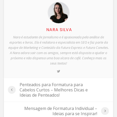
NARA SILVA
Nara é estudante de Jornalismo e é apaixonada pela análise de
esportes e livros. Ela é redatora e especialista em SEO e faz parte da
equipe de Marketing e Conteúdo da Futura Express e Futura Convites.
A Nara adora sair com os amigos, sempre está disposta a ajudar o
próximo e não dispensa uma boa xícara de café. Conheça mais os
seus textos!
Penteados para Formatura para
Cabelos Curtos – Melhores Dicas e
Ideias de Penteados!
Mensagem de Formatura Individual –
Ideias para se Inspirar!