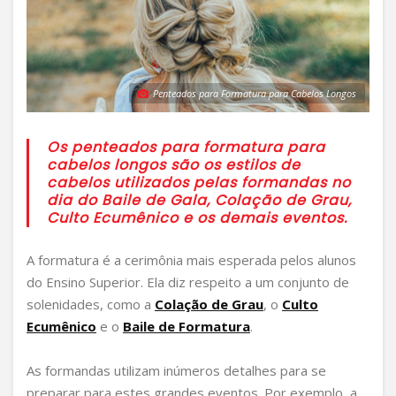
Penteados para Formatura para Cabelos Longos
Os penteados para formatura para
cabelos longos são os estilos de
cabelos utilizados pelas formandas no
dia do Baile de Gala, Colação de Grau,
Culto Ecumênico e os demais eventos.
A formatura é a cerimônia mais esperada pelos alunos
do Ensino Superior. Ela diz respeito a um conjunto de
solenidades, como a
Colação de Grau
, o
Culto
Ecumênico
e o
Baile de Formatura
.
As formandas utilizam inúmeros detalhes para se
preparar para estes grandes eventos. Por exemplo, a