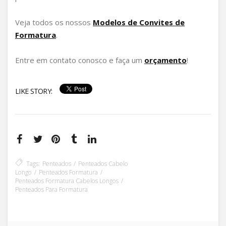
Veja todos os nossos
Modelos de Convites de
Formatura
.
Entre em contato conosco e faça um
orçamento
!
LIKE STORY:
Tags:
Penteados
Penteados Cabelo
Longo
Penteados Formatura
Penteados Formatura Cabelos Longos
Penteados Para Formatura